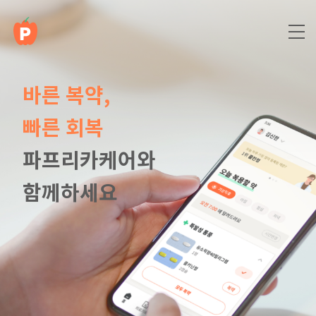
바른 복약,
빠른 회복
파프리카케어와
함께하세요